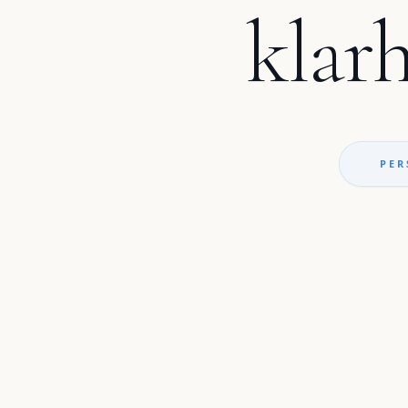
klarh
PER