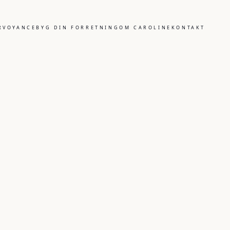
IRVOYANCE
BYG DIN FORRETNING
OM CAROLINE
KONTAKT